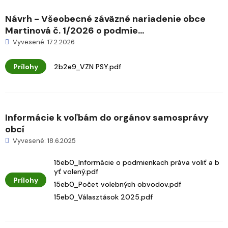
Návrh - Všeobecné záväzné nariadenie obce
Martinová č. 1/2026 o podmie...
Vyvesené: 17.2.2026
Prílohy
2b2e9_VZN PSY.pdf
Informácie k voľbám do orgánov samosprávy
obcí
Vyvesené: 18.6.2025
15eb0_Informácie o podmienkach práva voliť a b
yť volený.pdf
Prílohy
15eb0_Počet volebných obvodov.pdf
15eb0_Választások 2025.pdf