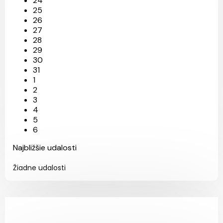
24
25
26
27
28
29
30
31
1
2
3
4
5
6
Najbližšie udalosti
Žiadne udalosti