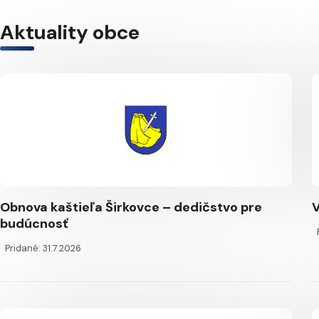
Aktuality obce
Obnova kaštieľa Širkovce – dedičstvo pre
V
budúcnosť
Pridané: 31.7.2026