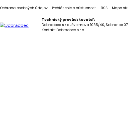
Ochrana osobných údajov
Prehlásenie o prístupnosti
RSS
Mapa str
Technický prevádzkovateľ:
Dobraobec s.r.o., Švermova 1085/40, Sobrance 07
Kontakt:
Dobraobec s.r.o.