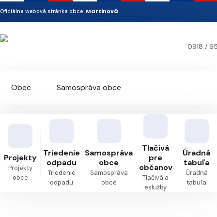
Martinová
Oficiálna webová stránka obce
0918 / 6
Obec
Samospráva obce
Povinné zverejňovanie
Dokumenty
Tlačivá
Triedenie
Samospráva
Úradná
Kontakt
Projekty
pre
odpadu
obce
tabuľa
občanov
Projekty
Triedenie
Samospráva
Úradná
obce
Tlačivá a
odpadu
obce
tabuľa
eslužby