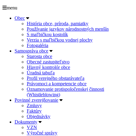
menu
Obec
História obce, príroda, pamiatky
Používanie jazykov národnostných menšín
S maľbičkou kostolík
Verzia s maľbičkou vodnej plochy
Fotogaléria
Samospráva obce
Starosta obce
Obecné zastupiteľstvo
Hlavný kontrolór obce
Úradná tabuľa
Profil verejného obstarávateľa
Právomoci a kompetencie obce
Oznamovanie protispoločenskej činnosti
(Whistleblowing)
Povinné zverejňovanie
Zmluvy
Faktúry
Objednávky
Dokumenty
VZN
Výročné správy