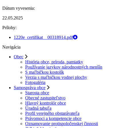
Dátum vyvesenia:
22.05.2025
Prílohy:
1220e_certifikat__00318914.pdf
Navigácia
Obec
História obce, príroda, pamiatky
Používanie jazykov národnostných menšín
S maľbičkou kostolík
Verzia s maľbičkou vodnej plochy
Fotogaléria
Samospráva obce
Starosta obce
Obecné zastupiteľstvo
Hlavný kontrolór obce
Úradná tabuľa
Profil verejného obstarávateľa
Právomoci a kompetencie obce
Oznamovanie protispoločenskej činnosti