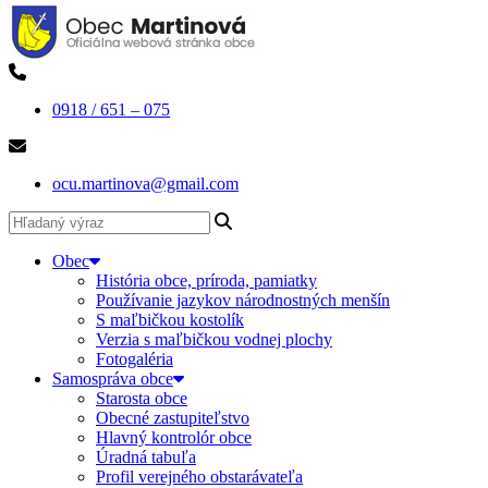
0918 / 651 – 075
ocu.martinova@gmail.com
Obec
História obce, príroda, pamiatky
Používanie jazykov národnostných menšín
S maľbičkou kostolík
Verzia s maľbičkou vodnej plochy
Fotogaléria
Samospráva obce
Starosta obce
Obecné zastupiteľstvo
Hlavný kontrolór obce
Úradná tabuľa
Profil verejného obstarávateľa