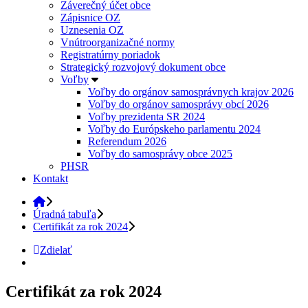
Záverečný účet obce
Zápisnice OZ
Uznesenia OZ
Vnútroorganizačné normy
Registratúrny poriadok
Strategický rozvojový dokument obce
Voľby
Voľby do orgánov samosprávnych krajov 2026
Voľby do orgánov samosprávy obcí 2026
Voľby prezidenta SR 2024
Voľby do Európskeho parlamentu 2024
Referendum 2026
Voľby do samosprávy obce 2025
PHSR
Kontakt
Úradná tabuľa
Certifikát za rok 2024
Zdielať
Certifikát za rok 2024