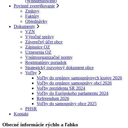
(Whistleblowing)
Povinné zverejňovanie
Zmluvy
Faktúry
Objednávky
Dokumenty
VZN
Výročné správy
Záverečný účet obce
Zápisnice OZ
Uznesenia OZ
Vnútroorganizačné normy
Registratúrny poriadok
Strategický rozvojový dokument obce
Voľby
Voľby do orgánov samosprávnych krajov 2026
Voľby do orgánov samosprávy obcí 2026
Voľby prezidenta SR 2024
Voľby do Európskeho parlamentu 2024
Referendum 2026
Voľby do samosprávy obce 2025
PHSR
Kontakt
Obecné informácie
rýchlo
a
ľahko