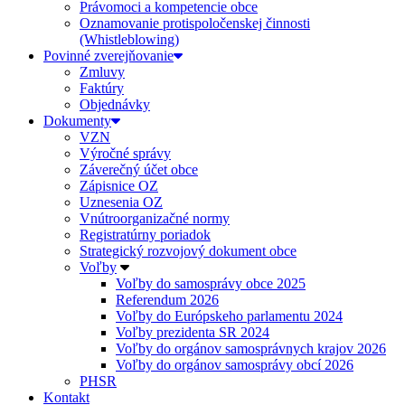
Právomoci a kompetencie obce
Oznamovanie protispoločenskej činnosti
(Whistleblowing)
Povinné zverejňovanie
Zmluvy
Faktúry
Objednávky
Dokumenty
VZN
Výročné správy
Záverečný účet obce
Zápisnice OZ
Uznesenia OZ
Vnútroorganizačné normy
Registratúrny poriadok
Strategický rozvojový dokument obce
Voľby
Voľby do samosprávy obce 2025
Referendum 2026
Voľby do Európskeho parlamentu 2024
Voľby prezidenta SR 2024
Voľby do orgánov samosprávnych krajov 2026
Voľby do orgánov samosprávy obcí 2026
PHSR
Kontakt